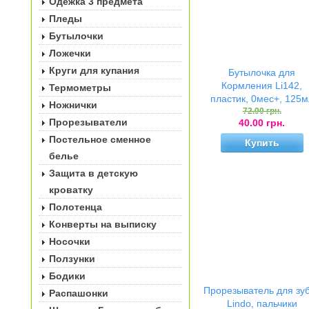
Одёжка 3 предмета
Пледы
Бутылочки
Ложечки
Круги для купания
Бутылочка для
Кормления Li142,
Термометры
пластик, 0мес+, 125м
Ножнички
72.00 грн.
Прорезыватели
40.00 грн.
Постельное сменное
Out of Sto
Купить
белье
Защита в детскую
кроватку
Полотенца
Конверты на выписку
Носочки
Ползунки
Бодики
Прорезыватель для зу
Распашонки
Lindo, пальчики