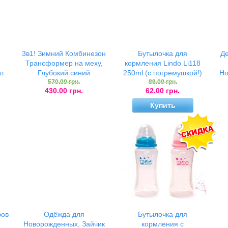
3в1! Зимний Комбинезон
Бутылочка для
Де
Трансформер на меху,
кормления Lindo Li118
л
Глубокий синий
250ml (c погремушкой!)
Но
570.00 грн.
89.00 грн.
430.00 грн.
62.00 грн.
ck
Out of Stock
Купить
бов
Одёжда для
Бутылочка для
Новорожденных, Зайчик
кормления с